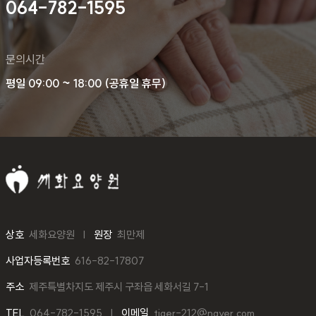
064-782-1595
문의시간
평일 09:00 ~ 18:00 (공휴일 휴무)
상호
세화요양원
원장
최만제
사업자등록번호
616-82-17807
주소
제주특별차지도 제주시 구좌읍 세화서길 7-1
TEL
064-782-1595
이메일
tiger-212@naver.com