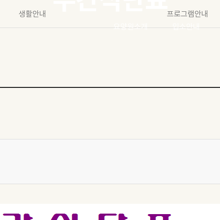
생활안내
프로그램안내
요양원소개
입소안내
인사말
입소안내
시설개요 및 현황
입소비용안내
조직도 및 현황
외출/외박안내
찾아오시는 길
면회안내
세화요양원 안내
상담