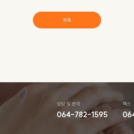
목록
상담 및 문의
팩스
064-782-1595
06