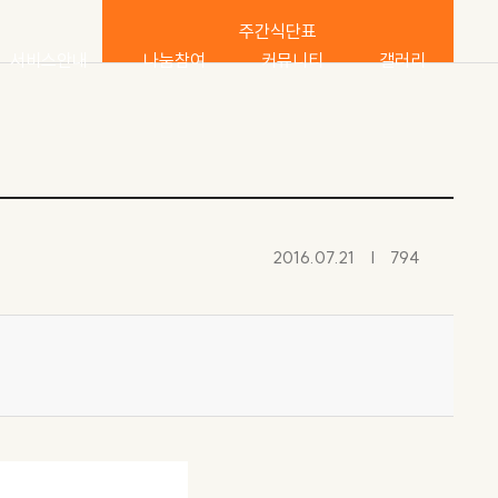
주간식단표
서비스안내
나눔참여
커뮤니티
갤러리
서비스내용
후원
공지사항
요양원 이모저모
생활안내
자원봉사
직원게시판
프로그램 자료실
프로그램안내
소식지
2016.07.21
794
주간식단표