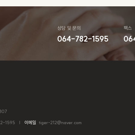
상담 및 문의
팩스
064-782-1595
06
807
2-1595
이메일
tiger-212@naver.com