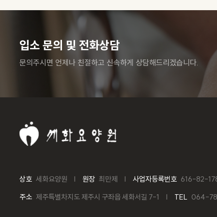
입소 문의 및 전화상담
문의주시면 언제나 친절하고 신속하게 상담해드리겠습니다.
상호
세화요양원
원장
최만제
사업자등록번호
616-82-17
주소
제주특별차지도 제주시 구좌읍 세화서길 7-1
TEL
064-78