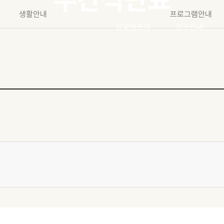
생활안내
프로그램안내
요양원소개
입소안내
인사말
입소안내
시설개요 및 현황
입소비용안내
조직도 및 현황
외출/외박안내
찾아오시는 길
면회안내
세화요양원 안내
상담