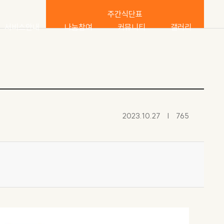
주간식단표
서비스안내
나눔참여
커뮤니티
갤러리
서비스내용
후원
공지사항
요양원 이모저모
생활안내
자원봉사
직원게시판
프로그램 자료실
프로그램안내
소식지
2023.10.27
765
주간식단표